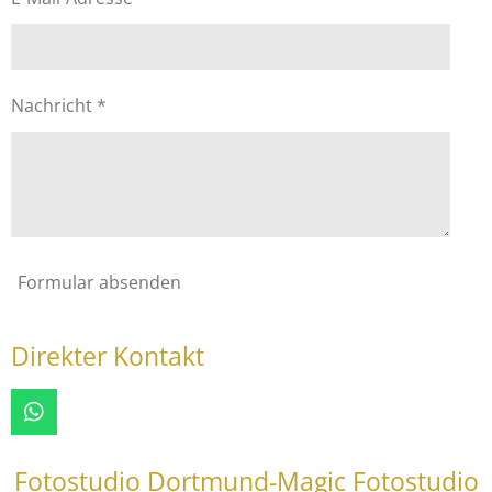
Nachricht *
Formular absenden
Direkter Kontakt
W
h
a
Fotostudio Dortmund-Magic Fotostudio
t