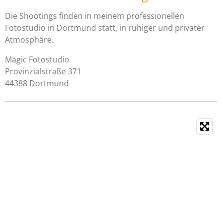
s
A
Die Shootings finden in meinem professionellen
p
Fotostudio in Dortmund statt, in ruhiger und privater
p
Atmosphäre.
Magic Fotostudio
Provinzialstraße 371
44388 Dortmund